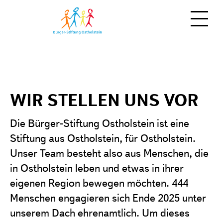
NEWS
MITMACHEN
WIR STELLEN UNS VOR
ÜBER UNS
Spenden
Die Bürger-Stiftung Ostholstein ist eine
Zeit schenken
Stiftung aus Ostholstein, für Ostholstein.
Moin!
Unser Team besteht also aus Menschen, die
Stiften
Team
in Ostholstein leben und etwas in ihrer
Vererben
eigenen Region bewegen möchten. 444
Regionale Stiftungen
als Unternehmen
Menschen engagieren sich Ende 2025 unter
Stiftungsfonds
unserem Dach ehrenamtlich. Um dieses
weitere Möglichkeiten