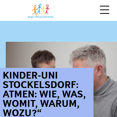
NEWS
MITMACHEN
ÜBER UNS
Spenden
Zeit schenken
KINDER-UNI
Moin!
STOCKELSDORF:
Stiften
Team
ATMEN: WIE, WAS,
Vererben
Regionale Stiftungen
WOMIT, WARUM,
als Unternehmen
Stiftungsfonds
WOZU?“
weitere Möglichkeiten