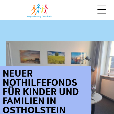
NEWS
MITMACHEN
ÜBER UNS
Spenden
Zeit schenken
NEUER
Moin!
NOTHILFEFONDS
Stiften
Team
FÜR KINDER UND
Vererben
Regionale Stiftungen
FAMILIEN IN
als Unternehmen
Stiftungsfonds
OSTHOLSTEIN
weitere Möglichkeiten