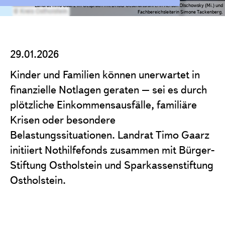
Projekte
Landrat Timo Gaarz im Gespräch mit DKSB-Geschäftsführerin Kerstin Olschowsky (Mi.) und
Fachbereichsleiterin Simone Tackenberg.
Förderantrag stellen
Satzung & Grundsätze
29.01.2026
Jahresberichte
Kinder und Familien können unerwartet in
Kontakt
finanzielle Notlagen geraten – sei es durch
plötzliche Einkommensausfälle, familiäre
Krisen oder besondere
Belastungssituationen.
Landrat Timo Gaarz
initiiert Nothilfefonds zusammen mit Bürger-
Stiftung Ostholstein und Sparkassenstiftung
Ostholstein.